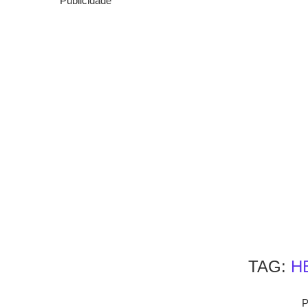
Publicidade
TAG:
H
P