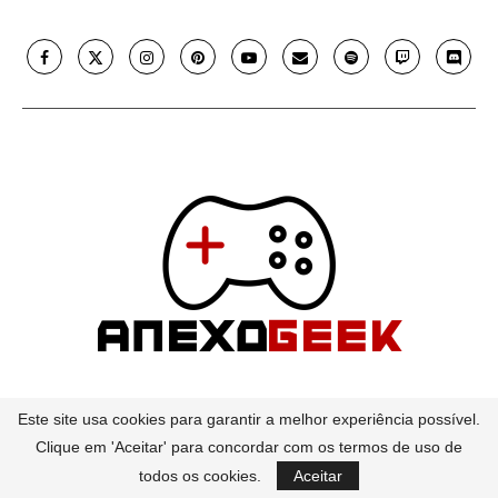
Contato
Este site usa cookies para garantir a melhor experiência possível.
@2017 - 2026 - Anexo Geek. - All Right Reserved -
Clique em 'Aceitar' para concordar com os termos de uso de
contato@anexogeek.com
todos os cookies.
Aceitar