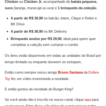
Chicken
ou
Chicken Jr.
acompanhado de
batata pequena
,
suco
(laranja, maracujá ou uva) e
1 brinquedo da coleção
.
A partir de R$ 30,90
no balcão, totem, Clique e Retire e
BK Drive
A partir de R$ 36,90
no BK Delivery
Brinquedo avulso por R$ 29,90
, ideal para quem quer
completar a coleção sem comprar o combo
Os itens estão disponíveis em todas as unidades do Brasil por
tempo limitado ou enquanto durarem os estoques.
Então como sempre nosso amigo
Bruno Santana
da
Esfera
Toy
fez um vídeo monstrando a novidade.
E então gostou da novidade do Burger King?
Se você ainda não é inscrito no nosso canal, clique
aqui
para
se inscrever. Além disso, não deixe de seguir nossas redes