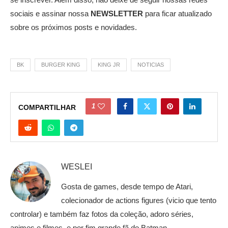
sociais e assinar nossa
NEWSLETTER
para ficar atualizado
sobre os próximos posts e novidades.
BK
BURGER KING
KING JR
NOTICIAS
1
COMPARTILHAR
WESLEI
Gosta de games, desde tempo de Atari,
colecionador de actions figures (vicio que tento
controlar) e também faz fotos da coleção, adoro séries,
animes e filmes, e por fim grande fã do Batman.