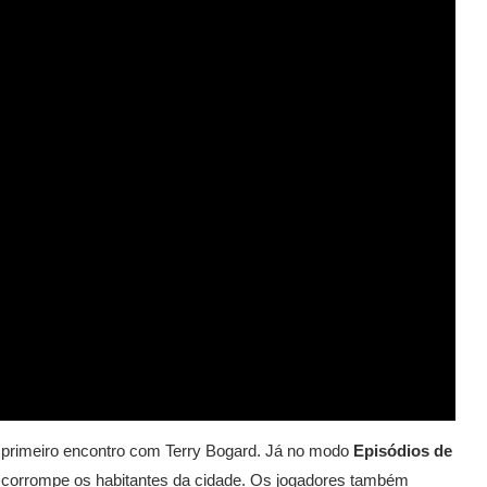
 primeiro encontro com Terry Bogard. Já no modo
Episódios de
ue corrompe os habitantes da cidade. Os jogadores também