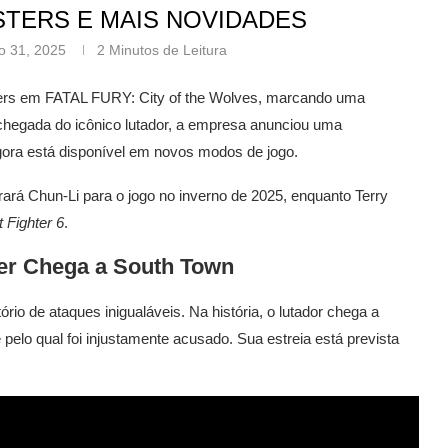
STERS E MAIS NOVIDADES
ho 31, 2025
2 Minutos de Leitura
sters em FATAL FURY: City of the Wolves, marcando uma
 chegada do icônico lutador, a empresa anunciou uma
gora está disponível em novos modos de jogo.
ará Chun-Li para o jogo no inverno de 2025, enquanto Terry
t Fighter 6
.
ter Chega a South Town
io de ataques inigualáveis. Na história, o lutador chega a
elo qual foi injustamente acusado. Sua estreia está prevista