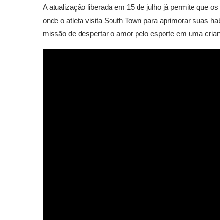
A atualização liberada em 15 de julho já permite que o
onde o atleta visita South Town para aprimorar suas 
missão de despertar o amor pelo esporte em uma cria