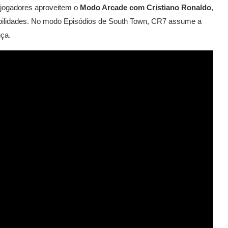
s jogadores aproveitem o
Modo Arcade com Cristiano Ronaldo
,
habilidades. No modo Episódios de South Town, CR7 assume a
nça.