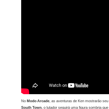
No
Modo Arcade
, as aventuras de Ken mostrarão seu
South Town
, o lutador seguirá uma figura sombria q