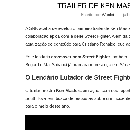
TRAILER DE KEN MA
Escrito por
Weslei
jul
A SNK acaba de revelou o primeiro trailer de Ken Ma
colaboração épica com a série Street Fighter. Além da
atualização de conteúdo para Cristiano Ronaldo, que a
Este lendário
crossover com Street Fighter
também tr
Bogard e Mai Shiranui já marcaram presença em
Stree
O Lendário Lutador de Street Figh
O trailer mostra
Ken Masters
em ação, com seu repertór
South Town em busca de respostas sobre um incidente p
para o
meio deste ano
.