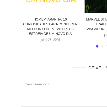
10
MARVEL STUDIOS DIVULGA NOVO
MOVID
ONHECER
TRAILER E PÔSTER DE
COLECIONÁVE
ES DA
VINGADORES: DOUTOR DESTINO
CAMPANHA 
O DIA
FILME D
julho 21, 2026
j
DEIXE 