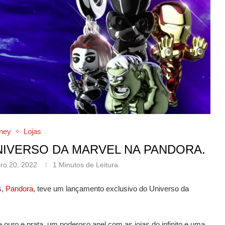
ney
Lojas
IVERSO DA MARVEL NA PANDORA.
iro 20, 2022
1 Minutos de Leitura
s,
Pandora
, teve um lançamento exclusivo do Universo da
e ouro e prata, um poderoso anel com as joias do infinito e uma