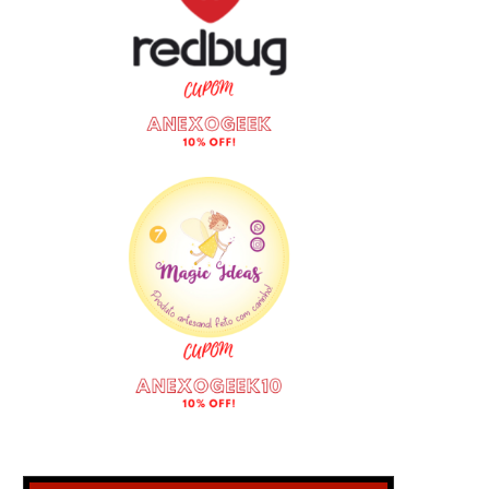
INGRESSOS PARA DISNEY ON ICE:
O DIABO VESTE PRADA 2
FESTA EM FAMÍLIA JÁ ESTÃO À
TRAILER E PÔSTERES IN
VENDA NO BRASIL
COM MÚSICA DE LADY 
abril 14, 2026
abril 9, 2026