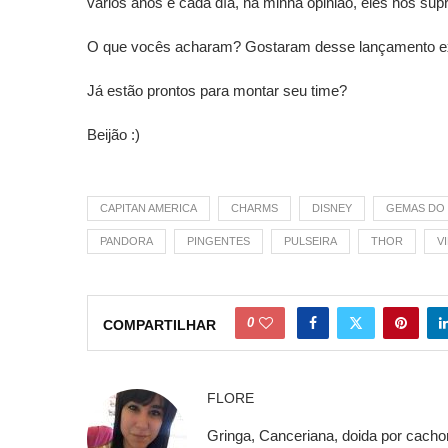
varios anos e cada día, na minha opinião, eles nos su
O que vocês acharam? Gostaram desse lançamento exc
Já estão prontos para montar seu time?
Beijão :)
CAPITAN AMERICA
CHARMS
DISNEY
GEMAS DO 
PANDORA
PINGENTES
PULSEIRA
THOR
V
0
COMPARTILHAR
FLORE
Gringa, Canceriana, doida por cachor