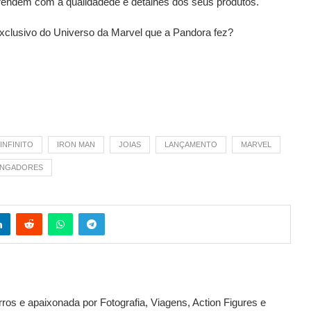
prendem com a qualidadede e detalhes dos seus produtos.
lusivo do Universo da Marvel que a Pandora fez?
INFINITO
IRON MAN
JOIAS
LANÇAMENTO
MARVEL
INGADORES
ros e apaixonada por Fotografia, Viagens, Action Figures e