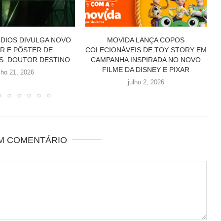
A LANÇA COPOS
DISNEY LORCANA CHALLENGE
IS DE TOY STORY EM
ACONTECE NESTE FIM DE SEMANA
INSPIRADA NO NOVO
E COLOCA O BRASIL NO MAPA
A DISNEY E PIXAR
GLOBAL DOS TCGS
ulho 2, 2026
abril 23, 2026
UM COMENTÁRIO