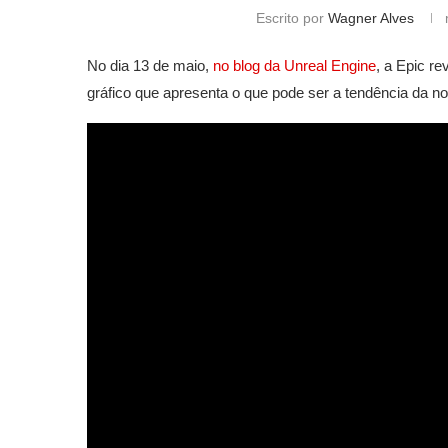
Escrito por
Wagner Alves
No dia 13 de maio,
no blog da Unreal Engine
, a Epic re
gráfico que apresenta o que pode ser a tendência da 