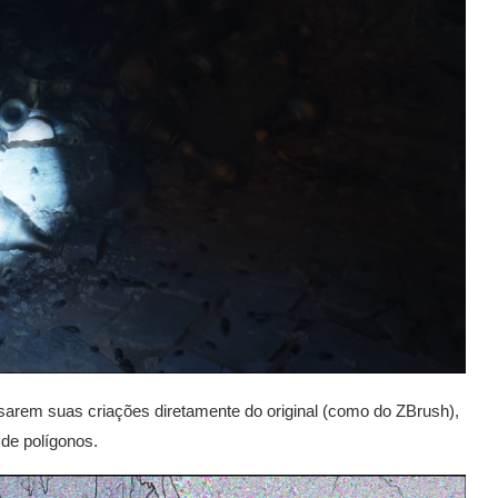
usarem suas criações diretamente do original (como do ZBrush),
de polígonos.