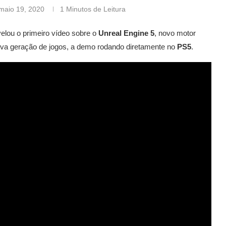
maio 19, 2020
1 Minutos de Leitura
velou o primeiro vídeo sobre o
Unreal Engine 5
, novo motor
nova geração de jogos, a demo rodando diretamente no
PS5
.