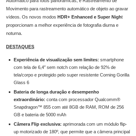
Automático para fotos panorâmicas, e Rastreamento de
Movimento para rastreamento automático de objeto ao gravar
vídeos. Os novos modos
HDR+ Enhanced e Super Nigh
t
proporcionam a melhor experiência de fotografia diurna e
noturna.
DESTAQUES
Experiência de visualização sem limites:
smartphone
com tela de 6,4″ sem notch com relação de 92% de
tela/corpo e protegido pelo super resistente Corning Gorilla
Glass 6
Bateria de longa duração e desempenho
extraordinário:
conta com processador Qualcomm®
Snapdragon™ 855 com até 8GB de RAM, ROM de 256
GB e bateria de 5000 mAh
Câmera Flip exclusiva:
aprimorada com um módulo flip-
up motorizado de 180º, que permite que a câmera principal