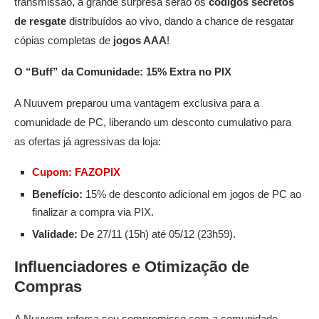
transmissão, a grande surpresa serão os
códigos secretos
de resgate
distribuídos ao vivo, dando a chance de resgatar
cópias completas de
jogos AAA
!
O “Buff” da Comunidade: 15% Extra no PIX
A Nuuvem preparou uma vantagem exclusiva para a
comunidade de PC, liberando um desconto cumulativo para
as ofertas já agressivas da loja:
Cupom:
FAZOPIX
Benefício:
15% de desconto adicional em jogos de PC ao
finalizar a compra via PIX.
Validade:
De 27/11 (15h) até 05/12 (23h59).
Influenciadores e Otimização de
Compras
A Nuuvem reforça seu compromisso com a comunidade