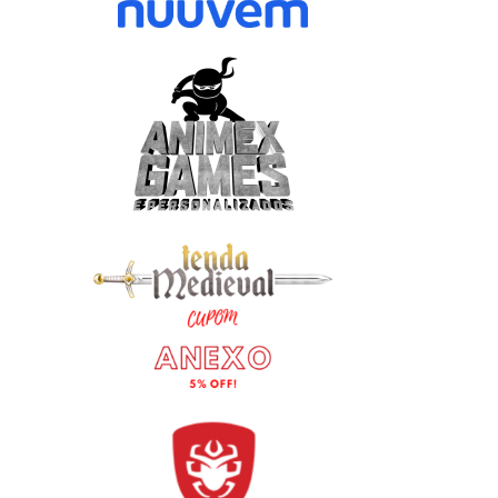
HASBRO ANUNCIA COLEÇÃO
DRAGON BALL: SPARKING
OFICIAL DE THE LEGEND OF ZELDA
REVELA DETALHES DO DL
PARA O BRASIL EM 2027
LIMIT-BREAKING NEO, QU
EM 30 DE JULHO
julho 24, 2026
julho 23, 2026