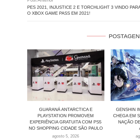
PES 2021, INJUSTICE 2 E TORCHLIGHT 3 VINDO PAR
O XBOX GAME PASS EM 2021!
POSTAGEN
CA E
GENSHIN IMPACT FINALMENTE
SWORD ART 
OVEM
CHEGA EM SNEZHNAYA, A SÉTIMA
AINCRAD RE
 COM PS5
NAÇÃO DE TEYVAT, EM 12 DE
AINCRAD,
ÃO PAULO
AGOSTO!
R
agosto 4, 2026
j