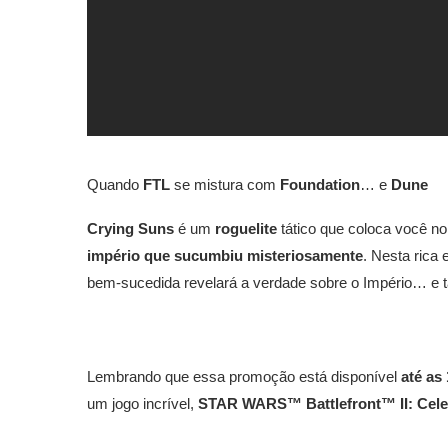
Quando
FTL
se mistura com
Foundation
… e
Dune
Crying Suns
é um
roguelite
tático que coloca você n
império que sucumbiu misteriosamente
. Nesta rica
bem-sucedida revelará a verdade sobre o Império… e 
Lembrando que essa promoção está disponível
até as
um jogo incrível,
STAR WARS™ Battlefront™ II: Celeb