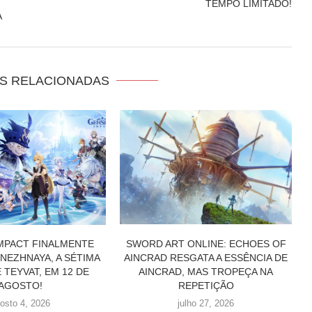
TEMPO LIMITADO!
A
S RELACIONADAS
ONLINE: ECHOES OF
CACAU SHOW LANÇA COLEÇÃO DE
SGATA A ESSÊNCIA DE
SONIC COM MINIATURAS PARA
 MAS TROPEÇA NA
CELEBRAR OS 35 ANOS DA
EPETIÇÃO
FRANQUIA
ulho 27, 2026
julho 24, 2026