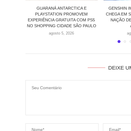
CA E
GENSHIN IMPACT FINALMENTE
SWORD ART 
OVEM
CHEGA EM SNEZHNAYA, A SÉTIMA
AINCRAD RE
 COM PS5
NAÇÃO DE TEYVAT, EM 12 DE
AINCRAD,
ÃO PAULO
AGOSTO!
R
agosto 4, 2026
j
DEIXE 