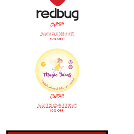
HASBRO ANUNCIA COLEÇÃO
PIZZARIA OFICIAL D
OFICIAL DE THE LEGEND OF ZELDA
TARTARUGAS NINJA S
PARA O BRASIL EM 2027
INAUGURADA NA AVENIDA P
EM AGOSTO
julho 24, 2026
julho 24, 2026