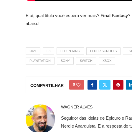
E aí, qual título você espera ver mais?
Final Fantasy
?
abaixo!
2021
E3
ELDEN RING
ELDER SCROLLS
ES
PLAYSTATION
SONY
SWITCH
XBOX
0
COMPARTILHAR
WAGNER ALVES
Seguidor das ideias de Epicuro e Rau
Nerd e Anarquista. E a resposta do t