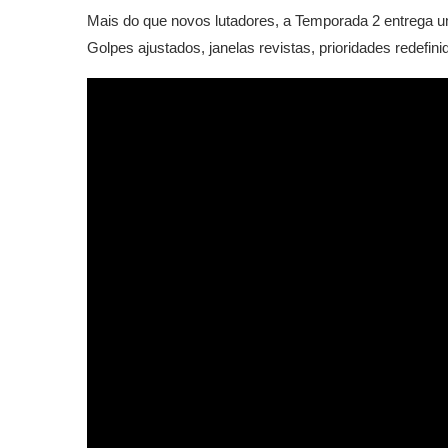
Mais do que novos lutadores, a Temporada 2 entrega 
Golpes ajustados, janelas revistas, prioridades redefin