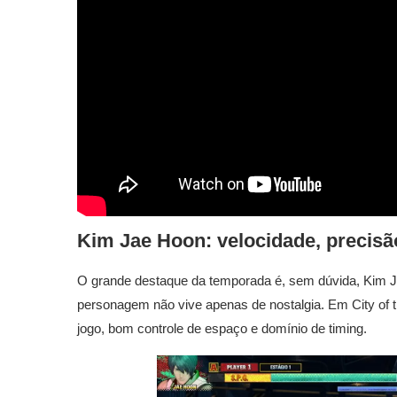
Kim Jae Hoon: velocidade, precisã
O grande destaque da temporada é, sem dúvida, Kim Ja
personagem não vive apenas de nostalgia. Em City of 
jogo, bom controle de espaço e domínio de timing.