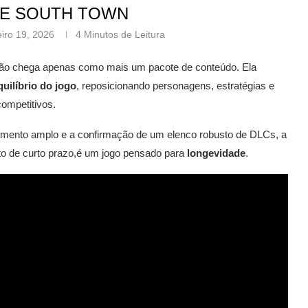
DE SOUTH TOWN
eiro 19, 2026
4 Minutos de Leitura
ão chega apenas como mais um pacote de conteúdo. Ela
quilíbrio do jogo
, reposicionando personagens, estratégias e
ompetitivos.
mento amplo e a confirmação de um elenco robusto de DLCs, a
to de curto prazo,é um jogo pensado para
longevidade
.