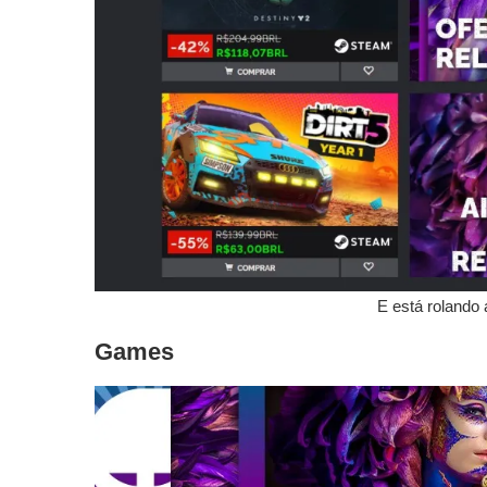
E está rolando
Games