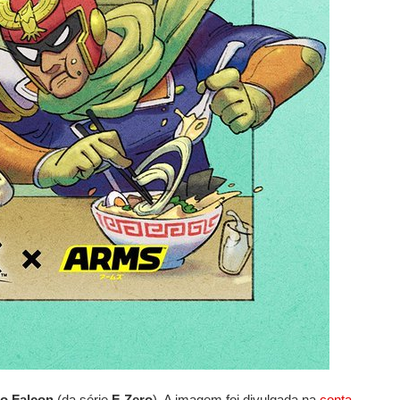
o Falcon
(da série
F-Zero
). A imagem foi divulgada na
conta