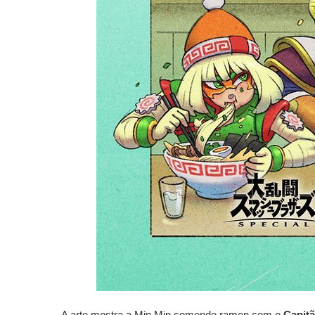
A arte mostra a Min Min comendo ramen com o
Capitã