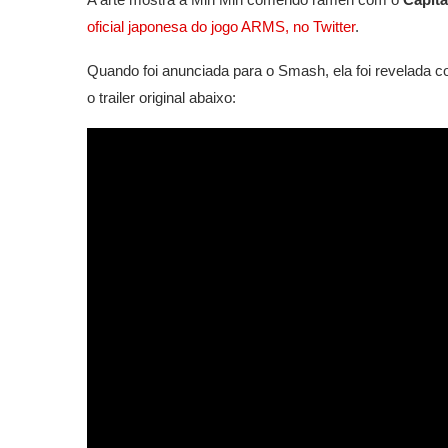
oficial japonesa do jogo ARMS, no Twitter
.
Quando foi anunciada para o Smash, ela foi revelada 
o trailer original abaixo: