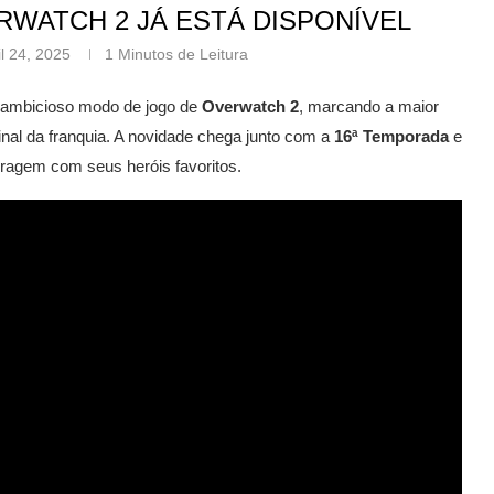
RWATCH 2 JÁ ESTÁ DISPONÍVEL
il 24, 2025
1 Minutos de Leitura
e ambicioso modo de jogo de
Overwatch 2
, marcando a maior
inal da franquia. A novidade chega junto com a
16ª Temporada
e
agem com seus heróis favoritos.