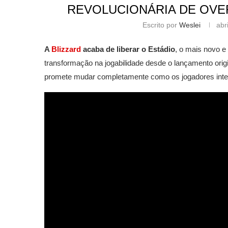
REVOLUCIONÁRIA DE OVE
Escrito por
Weslei
abr
A
Blizzard
acaba de liberar o Estádio
, o mais novo 
transformação na jogabilidade desde o lançamento orig
promete mudar completamente como os jogadores inter