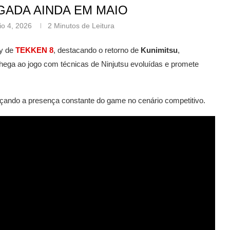
ADA AINDA EM MAIO
io 4, 2026
2 Minutos de Leitura
ay de
TEKKEN 8
, destacando o retorno de
Kunimitsu
,
ega ao jogo com técnicas de Ninjutsu evoluídas e promete
orçando a presença constante do game no cenário competitivo.