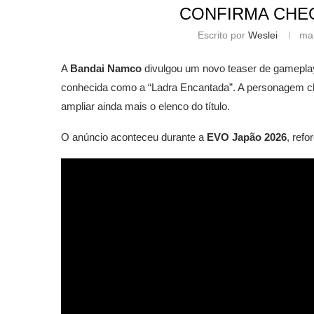
CONFIRMA CHEG
Escrito por
Weslei
ma
A
Bandai Namco
divulgou um novo teaser de gamepl
conhecida como a “Ladra Encantada”. A personagem ch
ampliar ainda mais o elenco do título.
O anúncio aconteceu durante a
EVO Japão 2026
, ref