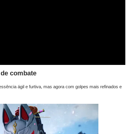
o de combate
sência ágil e furtiva, mas agora com golpes mais refinados e