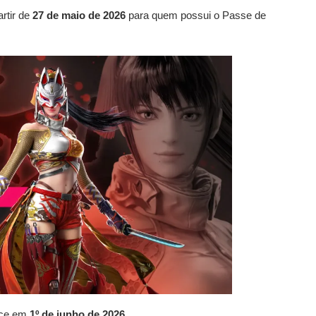
rtir de
27 de maio de 2026
para quem possui o Passe de
tece em
1º de junho de 2026
.