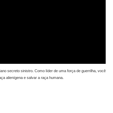
o secreto sinistro. Como líder de uma força de guerrilha, você
eaça alienígena e salvar a raça humana.