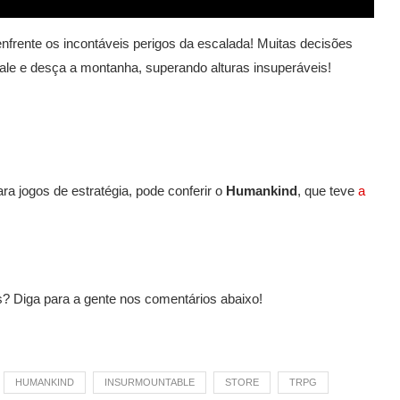
 enfrente os incontáveis perigos da escalada! Muitas decisões
le e desça a montanha, superando alturas insuperáveis!
a jogos de estratégia, pode conferir o
Humankind
, que teve
a
? Diga para a gente nos comentários abaixo!
HUMANKIND
INSURMOUNTABLE
STORE
TRPG