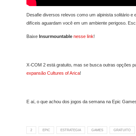
Desafie diversos relevos como um alpinista solitário e
difíceis aguardam você em um ambiente perigoso. Esca
Baixe
Insurmountable
nesse link
!
X-COM 2 está gratuito, mas se busca outras opções par
expansão Cultures of Arica
!
E aí, o que achou dos jogos da semana na Epic Games
2
EPIC
ESTRATEGIA
GAMES
GRATUITO