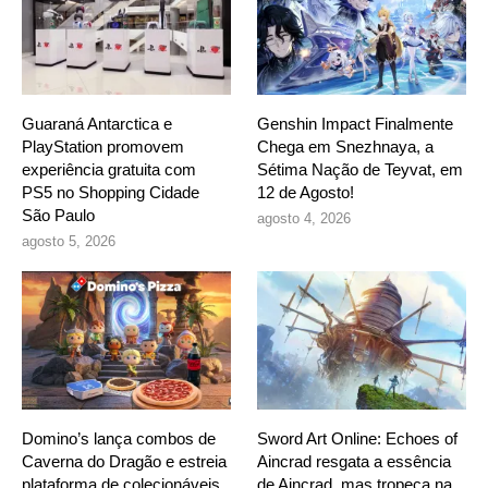
Guaraná Antarctica e
Genshin Impact Finalmente
PlayStation promovem
Chega em Snezhnaya, a
experiência gratuita com
Sétima Nação de Teyvat, em
PS5 no Shopping Cidade
12 de Agosto!
São Paulo
agosto 4, 2026
agosto 5, 2026
Domino’s lança combos de
Sword Art Online: Echoes of
Caverna do Dragão e estreia
Aincrad resgata a essência
plataforma de colecionáveis
de Aincrad, mas tropeça na