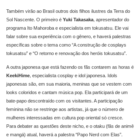
Também virão ao Brasil outros dois filhos ilustres da Terra do
Sol Nascente. O primeiro é
Yuki Takasaka
, apresentador do
programa Ito Mahoroba e especialista em tokusatsu. Ele vai
falar sobre sua experiência com o gênero, e haverá palestras
específicas sobre o tema como “A construção de cosplays
tokusatsu” e “O retorno e renovação dos heróis tokusatsu”.
A outra japonesa que está fazendo os fãs contarem as horas é
KeekiHime
, especialista cosplay e idol japonesa. Idols
japonesas são, em sua maioria, meninas que se vestem com
looks coloridos e cantam música pop. Ela participará de um
bate-papo descontraído com os visitantes. A participação
feminina não se restringe aos artistas, já que o número de
mulheres interessadas em cultura pop oriental só cresce.
Para debater as questões deste nicho, e o otaku (fãs de animê
e mangá) atual, haverá a palestra “Papo Nerd com Elas”.