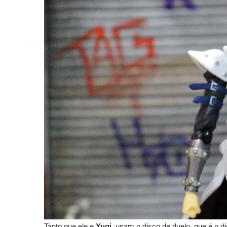
Tanto que ele e
Yugi
, usam o disco de duelo, que é o d